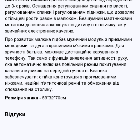
до 3-х років. Оснащення регулюванням сидіння по висоті,
регулюванням спинки і регулюванням підніжки, що дозволяє
стільцеві рости разом з малюком. Безшумний маятниковий
механізм дозволяє заколісувати дитину в стільчику, як у
звичайних електронних качелях.
Про розвиток малюка підбає музичний модуль з приємними
мелодіями та дуга з красивими м'якими іграшками. Для
зручності батьків, можливе дистанційне керування з
телефону. Так само є функція виявлення активності руху,
яка автоматично включає повільний режим похитування
качани з музикою на середній гучності. Безпека
забезпечувати: стійка конструкція з прогумованими
ніжками, надійні п'ятиточкові ремні та обмеження від
сповзання на столику.
Розміри ящика
- 59*32*70см
Відгуки