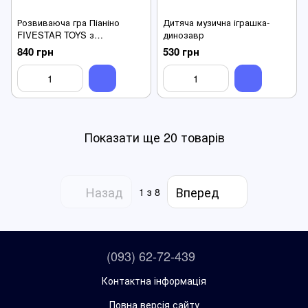
Розвиваюча гра Піаніно
Дитяча музична іграшка-
FIVESTAR TOYS з
динозавр
мікрофоном 35338-TB
840 грн
530 грн
Показати ще 20 товарів
Назад
Вперед
1
з 8
(093) 62-72-439
Контактна інформація
Повна версія сайту