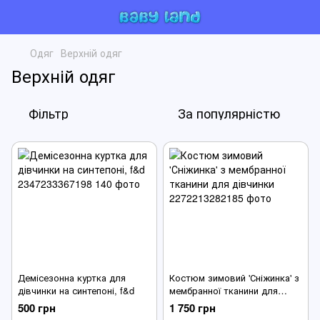
Одяг
Верхній одяг
Верхній одяг
Фільтр
За популярністю
Демісезонна куртка для
Костюм зимовий 'Сніжинка' з
дівчинки на синтепоні, f&d
мембранної тканини для
дівчинки
500 грн
1 750 грн