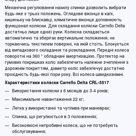
Механічна регулювання нахилу спинки дозволить вибрати
будь-яке з трьох положень. Оглядове віконце в капі,
кишеньку на блискавці, кліматичне віконце доповнюють
функціонал коляски. Для складання коляски Carrello Delta
достатньо лише однієї руки. Коляска складається
автоматично та зберігає вертикальне положення, не
торкаючись текстилем поверхні, на якій стоїть. Блокується
від випадкового складання та розкладання. Передні колеса
поворотні на 360 ° обладнані амортизацією. Протектор на
гумових покришках коліс забезпечить належне зчеплення з
дорожнім покриттям, діаметр коліс забезпечує достатню
прохідність будь-якої пори року. Всі колеса швидкознімні.
Характеристики коляски Carrello Delta CRL-5517
Використання коляски з 6 місяців до 3-4 років;
Максимальне навантаження 22 кг;
Легка у використанні та чутлива при маневрах;
Спинка, що регулюється в 3 положеннях;
Високоякісні непробивні колеса, що не потребують
обслуговування;