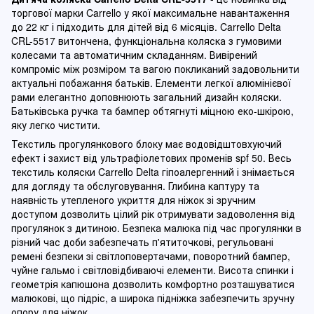
торгової марки Carrello у якої максимальне навантаження
до 22 кг і підходить для дітей від 6 місяців. Carrello Delta
CRL-5517 витончена, функціональна коляска з гумовими
колесами та автоматичним складанням. Вивірений
компроміс між розміром та вагою покликаний задовольнити
актуальні побажання батьків. Елементи легкої алюмінієвої
рами елегантно доповнюють загальний дизайн коляски.
Батьківська ручка та бампер обтягнуті міцною еко-шкірою,
яку легко чистити.
Текстиль прогулянкового блоку має водовідштовхуючий
ефект і захист від ультрафіолетових променів spf 50. Весь
текстиль коляски Carrello Delta гіпоалергенний і знімається
для догляду та обслуговування. Глибина каптуру та
наявність утепленого укриття для ніжок зі зручним
доступом дозволить цілий рік отримувати задоволення від
прогулянок з дитиною. Безпека малюка під час прогулянки в
різний час доби забезпечать п'ятиточкові, регульовані
ремені безпеки зі світлоповертачами, поворотний бампер,
чуйне гальмо і світловідбиваючі елементи. Висота спинки і
геометрія капюшона дозволить комфортно розташуватися
малюкові, що підріс, а широка підніжка забезпечить зручну
опору для ніжок.