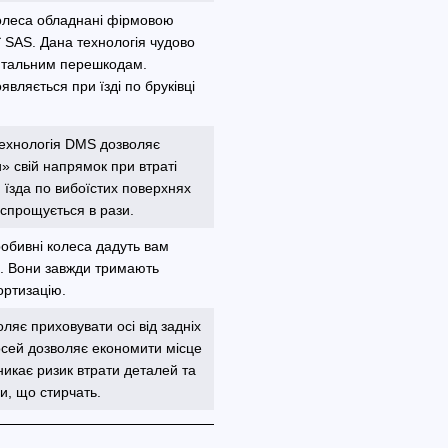
колеса обладнані фірмовою
 SAS. Дана технологія чудово
онтальним перешкодам.
вляється при їзді по бруківці
технологія DMS дозволяє
» свій напрямок при втраті
 їзда по вибоїстих поверхнях
 спрощується в рази.
робивні колеса дадуть вам
ю. Вони завжди тримають
ортизацію.
ляє приховувати осі від задніх
осей дозволяє економити місце
никає ризик втрати деталей та
и, що стирчать.