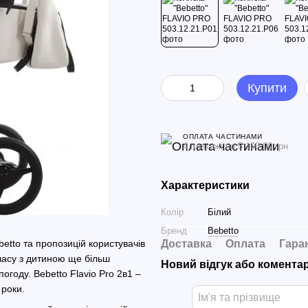
Купити
ОПЛАТА ЧАСТИНАМИ
4 платежі по 5 100.00 грн
Характеристики
Колір
Білий
Бренд
Bebetto
etto та пропозицій користувачів
Доставка
Оплата
Гара
 часу з дитиною ще більш
Новий відгук або комента
году. Bebetto Flavio Pro 2в1 –
 роки.