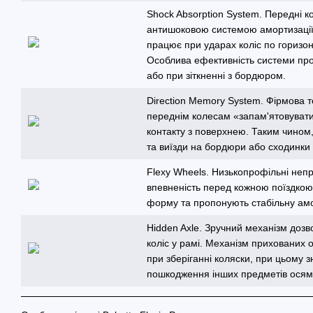
Shock Absorption System. Передні 
антишоковою системою амортизації
працює при ударах коліс по гориз
Особлива ефективність системи проя
або при зіткненні з бордюром.
Direction Memory System. Фірмова 
переднім колесам «запам'ятовувати
контакту з поверхнею. Таким чином,
та виїзди на бордюри або сходинки
Flexy Wheels. Низькопрофільні неп
впевненість перед кожною поїздко
форму та пропонують стабільну ам
Hidden Axle. Зручний механізм дозво
коліс у рамі. Механізм прихованих 
при зберіганні коляски, при цьому з
пошкодження інших предметів осям