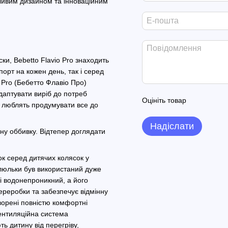
бливим дизайном та інноваційним
и, Bebetto Flavio Pro знаходить
порт на кожен день, так і серед
o Pro (Бебетто Флавіо Про)
адаптувати виріб до потреб
Оцініть товар
кі люблять продумувати все до
Надіслати
яну оббивку. Відтепер доглядати
ок серед дитячих колясок у
а люльки був використаний дуже
 і водонепроникний, а його
ереробки та забезпечує відмінну
ворені повністю комфортні
вентиляційна система
ь дитину від перегріву,