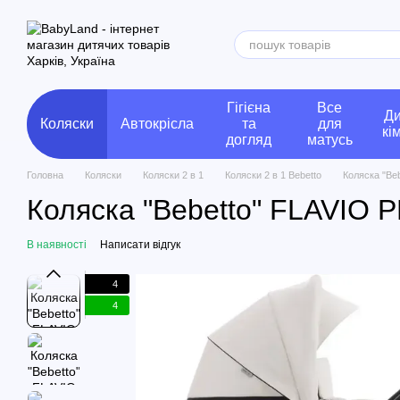
Перейти до основного контенту
Гігієна
Все
Ди
Коляски
Автокрісла
та
для
кі
догляд
матусь
Головна
Коляски
Коляски 2 в 1
Коляски 2 в 1 Bebetto
Коляска "Be
Коляска "Bebetto" FLAVIO 
В наявності
Написати відгук
4
4