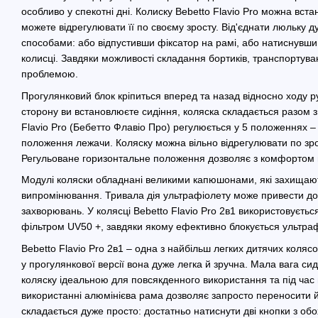
особливо у спекотні дні. Колиску Bebetto Flavio Pro можна вста
можете відрегулювати її по своєму зросту. Від'єднати люльку 
способами: або відпустивши фіксатор на рамі, або натиснувши
колисці. Завдяки можливості складання бортиків, транспортува
проблемою.
Прогулянковий блок кріпиться вперед та назад відносно ходу ру
сторону ви встановлюєте сидіння, коляска складається разом з
Flavio Pro (Бебетто Флавіо Про) регулюється у 5 положеннях 
положення лежачи. Коляску можна вільно відрегулювати по зр
Регульоване горизонтальне положення дозволяє з комфортом п
Модулі коляски обладнані великими капюшонами, які захищаю
випромінювання. Тривала дія ультрафіолету може привести до 
захворювань. У колясці Bebetto Flavio Pro 2в1 використовуєтьс
фільтром UV50 +, завдяки якому ефективно блокується ультра
Bebetto Flavio Pro 2в1 – одна з найбільш легких дитячих колясок
у прогулянкової версії вона дуже легка й зручна. Мала вага сиді
коляску ідеальною для повсякденного використання та під час
використанні алюмінієва рама дозволяє запросто переносити й
складається дуже просто: достатньо натиснути дві кнопки з обох