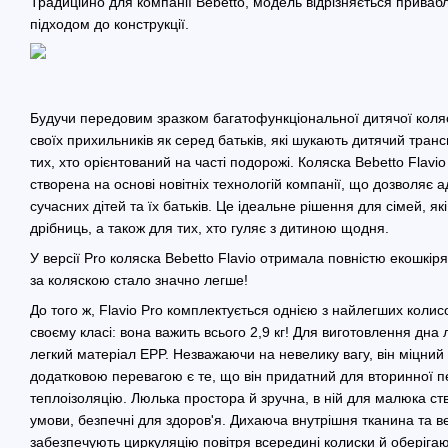
Традиційно для компанії Bebetto, модель відрізняється прива
підходом до конструкції.
Будучи передовим зразком багатофункціональної дитячої коляск
своїх прихильників як серед батьків, які шукають дитячий транс
тих, хто орієнтований на часті подорожі. Коляска Bebetto Flavi
створена на основі новітніх технологій компанії, що дозволяє 
сучасних дітей та їх батьків. Це ідеальне рішення для сімей, я
дрібниць, а також для тих, хто гуляє з дитиною щодня.
У версії Pro коляска Bebetto Flavio отримала повністю екошкір
за коляскою стало значно легше!
До того ж, Flavio Pro комплектується однією з найлегших колис
своєму класі: вона важить всього 2,9 кг! Для виготовлення дн
легкий матеріал EPP. Незважаючи на невелику вагу, він міцний
додатковою перевагою є те, що він придатний для вторинної п
теплоізоляцію. Люлька простора й зручна, в ній для малюка ст
умови, безпечні для здоров'я. Дихаюча внутрішня тканина та 
забезпечують циркуляцію повітря всередині колиски й оберігают