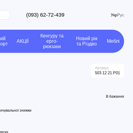
(093) 62-72-439
Укр
Рус
Кенгуру та
чий
Новий рік
АКЦІЇ
ерго-
Меблі
порт
та Різдво
рюкзаки
Артикул
503.12.21.P01
В бажання
ичувальної знижки