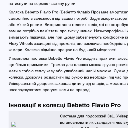
натиснути на верхню частину ручки.
Коляска Bebetto Flavio Pro (Бебетто Флавіо Про) має амортиза
самостійно в залежності від ваших потреб. Задні амортизатор
або м'який режим. Використання гелевих коліс, які не потребу
вам не потрібно пам'ятати про тиск у шинах. Низькопрофільні 
вимагають підкачки, але при цьому забезпечують комфортне к
Flexy Wheels захищені від проколів, що виключає необхідність 
камери. Коляска відмінно працює на будь-якій місцевості.
У комплект поставки Bebetto Flavio Pro входять практичні аксес
ще більш приємними. Тримач для пляшок можна зручно розміст
мати з собою теплу каву або улюблений напій малюка. Сумка д
коляски, дозволяє розмістити під рукою всі необхідні під час п
Універсальний дощовик захищає дитину від опадів, а москітна с
насолоджуватися прогулянками на природі.
Інновації в колясці Bebetto Flavio Pro
Система для подорожей 3в1. Уніве
встановлювати як стандартні люльку