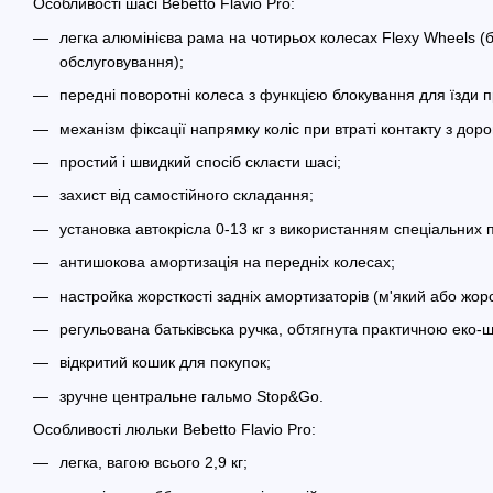
Особливості шасі Bebetto Flavio Pro:
легка алюмінієва рама на чотирьох колесах Flexy Wheels (
обслуговування);
передні поворотні колеса з функцією блокування для їзди 
механізм фіксації напрямку коліс при втраті контакту з дор
простий і швидкий спосіб скласти шасі;
захист від самостійного складання;
установка автокрісла 0-13 кг з використанням спеціальних п
антишокова амортизація на передніх колесах;
настройка жорсткості задніх амортизаторів (м'який або жор
регульована батьківська ручка, обтягнута практичною еко-ш
відкритий кошик для покупок;
зручне центральне гальмо Stop&Go.
Особливості люльки Bebetto Flavio Pro:
легка, вагою всього 2,9 кг;