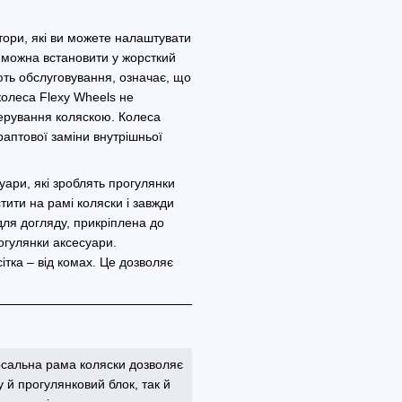
тори, які ви можете налаштувати
и можна встановити у жорсткий
ють обслуговування, означає, що
колеса Flexy Wheels не
ерування коляскою. Колеса
раптової заміни внутрішньої
уари, які зроблять прогулянки
ити на рамі коляски і завжди
ля догляду, прикріплена до
рогулянки аксесуари.
ітка – від комах. Це дозволяє
рсальна рама коляски дозволяє
 й прогулянковий блок, так й