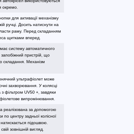
ня автокрісел використовуються
я окремо.
нопки для активації механізму
ій ручці. Досить натиснути на
скласти раму. Перед складанням
леса щитками вперед.
o має систему автоматичного
 запобіжний пристрій, що
го складання. Механізм
Сонячний ультрафіолет може
 очні захворювання. У колясці
а з фільтром UV50 +, завдяки
афіолетове випромінювання.
ма реалізована за допомогою
и по центру задньої колісної
 натискається підошвою.
свій зовнішній вигляд.