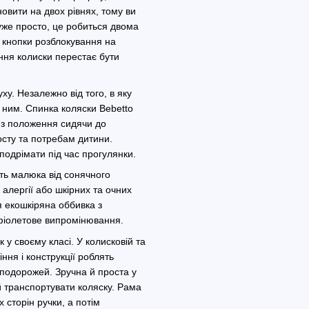
новити на двох рівнях, тому ви
дуже просто, це робиться двома
 кнопки розблокування на
ння колиски перестає бути
ху. Незалежно від того, в яку
 ним. Спинка коляски Bebetto
– з положення сидячи до
осту та потребам дитини.
одрімати під час прогулянки.
ть малюка від сонячного
алергії або шкірних та очних
я екошкіряна оббивка з
фіолетове випромінювання.
 у своєму класі. У колисковій та
ння і конструкції роблять
 подорожей. Зручна й проста у
 транспортувати коляску. Рама
 сторін ручки, а потім