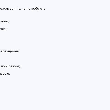
безкамерні та не потребують
прямо;
огою;
ерехідників;
сткий режим);
кірою;