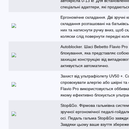
автокрісла 0-13 кг. Для встановлен
спеціальні адаптери, які продаютьс
Ергономічне складання. Дві зручні к
складання розташовані на батьківськ
них та натиснути ручку вниз, щоб 
коляски слід повернути передні ко
Autoblocker. Шасі Bebetto Flavio Pr
блокування, яка представляє собою
захищає конструкцію від випадково
активується автоматично.
Захист від ультрафіолету UV50 +. 
спровокувати алергію або шкірні та
Flavio Pro використовується оббивк
якому ефективно блокується ультр
Stop&Go. Фірмова гальмівна систе
зручної ергономічної педалі-гойдалк
осі. Педаль гальма Stop&Go завжди
Завдяки цьому ваше взуття збереже 