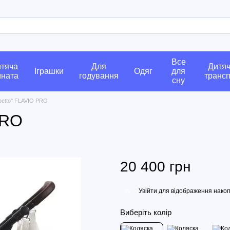
Все
тяча
Для
Дитя
Іграшки
Одяг
для
мната
годування
транс
сну
betto" FLAVIO PRO
PRO
20 400 грн
Увійти
для відображення накоп
%
Виберіть колір