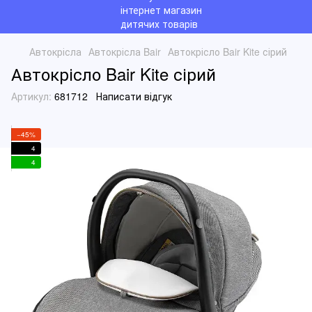
Автокрісла
Автокрісла Bair
Автокрісло Bair Kite сірий
Автокрісло Bair Kite сірий
Артикул:
681712
Написати відгук
−45%
4
4