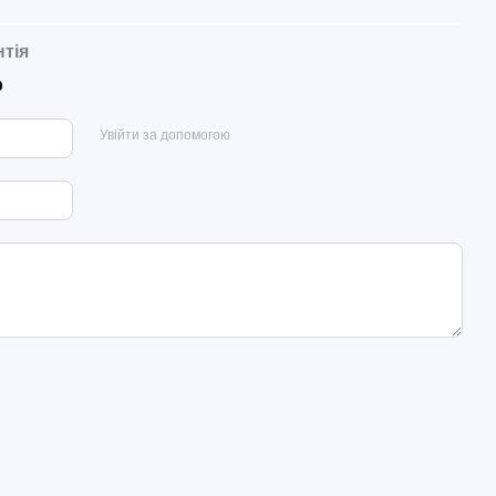
нтія
р
Увійти за допомогою