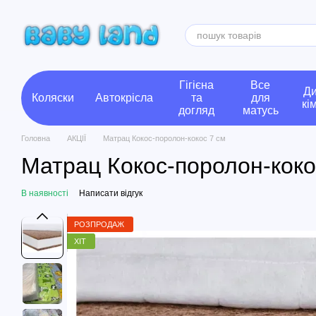
Перейти до основного контенту
Гігієна
Все
Ди
Коляски
Автокрісла
та
для
кі
догляд
матусь
Головна
АКЦІЇ
Матрац Кокос-поролон-кокос 7 см
Матрац Кокос-поролон-коко
В наявності
Написати відгук
РОЗПРОДАЖ
ХІТ