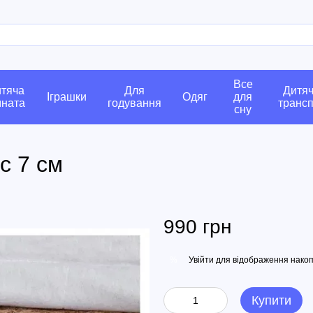
Все
тяча
Для
Дитя
Іграшки
Одяг
для
мната
годування
транс
сну
с 7 см
990 грн
Увійти
для відображення накоп
%
Купити