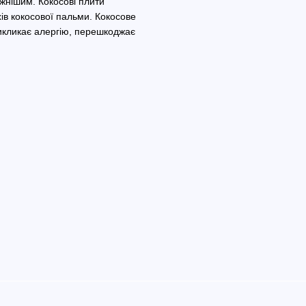
жнішим. Кокосові плити
хів кокосової пальми. Кокосове
викликає алергію, перешкоджає