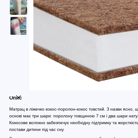
Опис
Матрац в ліжечко кокос-поролон-кокос товстий. З назви ясно, 
основі має три шари: поролону товщиною 7 см і два шари нату
Кокосове волокно забезпечує необхідну підтримку та жорсткіс
постави дитини під час сну.