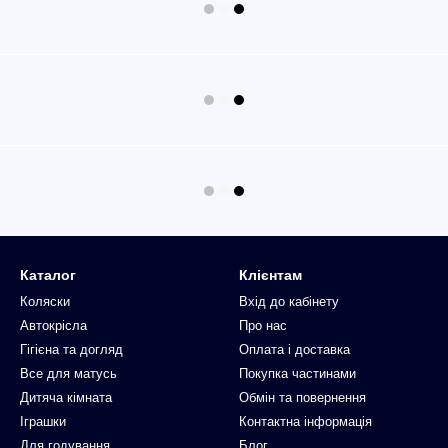
Каталог
Клієнтам
Коляски
Вхід до кабінету
Автокрісла
Про нас
Гігієна та догляд
Оплата і доставка
Все для матусь
Покупка частинами
Дитяча кімната
Обмін та повернення
Іграшки
Контактна інформація
Для годування
Блог