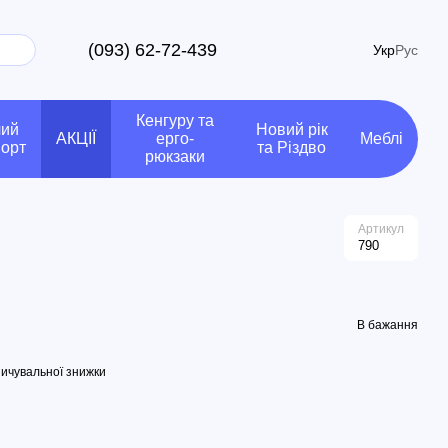
(093) 62-72-439
Укр
Рус
Кенгуру та
чий
Новий рік
АКЦІЇ
ерго-
Меблі
порт
та Різдво
рюкзаки
Артикул
790
В бажання
ичувальної знижки