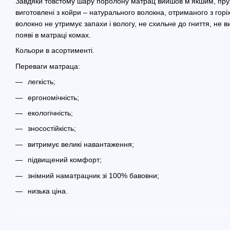
Завдяки товстому шару поролону матрац вийшов м'якшим, пру
виготовлені з койри – натурального волокна, отриманого з горі
волокно не утримує запахи і вологу, не схильне до гниття, не 
появі в матраці комах.
Кольори в асортименті.
Переваги матраца:
легкість;
ергономічність;
екологічність;
зносостійкість;
витримує великі навантаження;
підвищений комфорт;
знімний наматрацник зі 100% бавовни;
низька ціна.