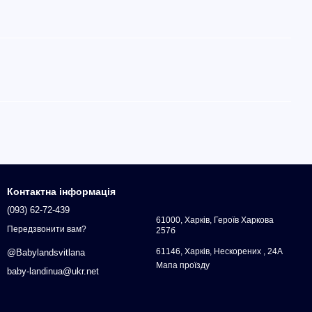
Контактна інформація
(093) 62-72-439
61000, Харків, Героїв Харкова
Передзвонити вам?
257б
61146, Харків, Нескорених , 24А
@Babylandsvitlana
Мапа проїзду
baby-landinua@ukr.net