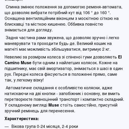
Спинка змінює положення за допомогою ременя-автомата,
що дозволяє вибрати потрібний кут від 106 ° до 160 °.
Оснащена вентиляційним віконцем з москітною сіткою на
блискавці та місткою кишенею. Оббивка повністю
знімається для догляду.
Задня частина рами звужена, що дозволяє зручно і легко
маневрувати та проходити будь-де. Великий кошик на
магніті має можливість збільшуватися, витримує 2 кг.
Невеликі за розміром колеса зі спіненої гуми дозволяють
El
Camino Muse
бути одним з найлегших колясок. Кожне на
підшипнику, має свій амортизатор, знімається з шасі в один
рух. Передні колеса фіксуються в положенні прямо, саме
так, у легкому візку!
Автоматичне складання є особливістю коляски, адже
натискаючи на дві кнопки - запобіжник і основну, ви вмить
перетворюєте повноцінний транспорт і компактно складний.
У складеному вигляді
Muse
стоїть самостійно, присутній
зручний ремінець для перенесення.
Характеристика:
Вікова група 0-24 місяця, 2-4 роки