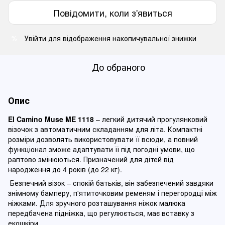
Повідомити, коли з'явиться
Увійти
для відображення накопичувальної знижки
%
До обраного
Опис
El Camino Muse ME 1118
– легкий дитячий прогулянковий
візочок з автоматичним складанням для літа. Компактні
розміри дозволять використовувати її всюди, а повний
функціонал зможе адаптувати її під погодні умови, що
раптово змінюються. Призначений для дітей від
народження до 4 років (до 22 кг).
Безпечний візок – спокій батьків, він забезпечений завдяки
знімному бамперу, п'ятиточковим ременям і перегородці між
ніжками. Для зручного розташування ніжок малюка
передбачена підніжка, що регулюється, має вставку з
екошкіри.