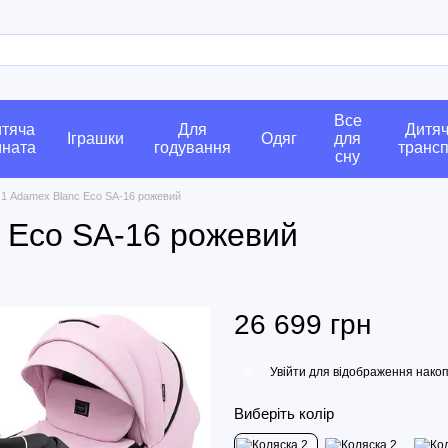
Все
тяча
Для
Дитя
Іграшки
Одяг
для
мната
годування
транс
сну
 1 Adamex Blanc Eco SA-16 рожевий
c Eco SA-16 рожевий
26 699 грн
Увійти
для відображення накоп
%
Виберіть колір