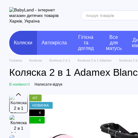
Перейти до основного контенту
Гігієна
Все
Ди
Коляски
Автокрісла
та
для
кі
догляд
матусь
Головна
Коляски
Коляски 2 в 1
Коляски 2 в 1 Adamex
Коляска 2 в
Коляска 2 в 1 Adamex Blan
В наявності
Написати відгук
ХІТ
НОВИНКА
4
4