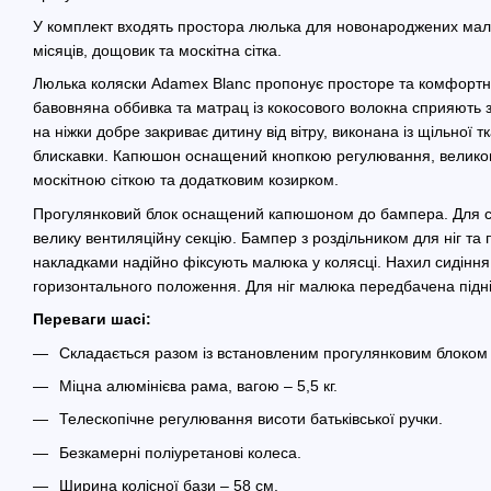
У комплект входять простора люлька для новонароджених малюк
місяців, дощовик та москітна сітка.
Люлька коляски Adamex Blanc пропонує просторе та комфортн
бавовняна оббивка та матрац із кокосового волокна сприяють
на ніжки добре закриває дитину від вітру, виконана із щільної 
блискавки. Капюшон оснащений кнопкою регулювання, великою
москітною сіткою та додатковим козирком.
Прогулянковий блок оснащений капюшоном до бампера. Для с
велику вентиляційну секцію. Бампер з роздільником для ніг та 
накладками надійно фіксують малюка у колясці. Нахил сидіння
горизонтального положення. Для ніг малюка передбачена підн
Переваги шасі:
Складається разом із встановленим прогулянковим блоком 
Міцна алюмінієва рама, вагою – 5,5 кг.
Телескопічне регулювання висоти батьківської ручки.
Безкамерні поліуретанові колеса.
Ширина колісної бази – 58 см.