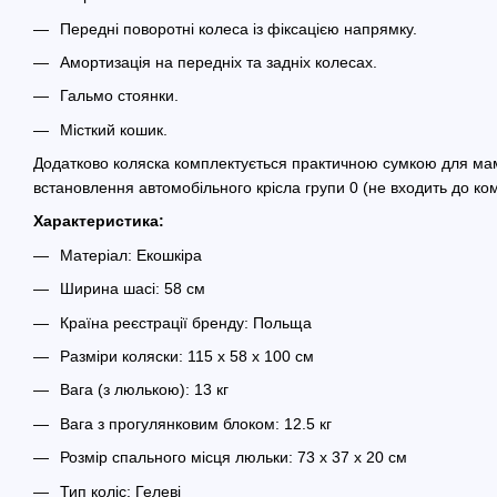
Передні поворотні колеса із фіксацією напрямку.
Амортизація на передніх та задніх колесах.
Гальмо стоянки.
Місткий кошик.
Додатково коляска комплектується практичною сумкою для ма
встановлення автомобільного крісла групи 0 (не входить до ко
Характеристика:
Матеріал: Екошкіра
Ширина шасі: 58 см
Країна реєстрації бренду: Польща
Разміри коляски: 115 х 58 х 100 см
Вага (з люлькою): 13 кг
Вага з прогулянковим блоком: 12.5 кг
Розмір спального місця люльки: 73 х 37 х 20 см
Тип коліс: Гелеві