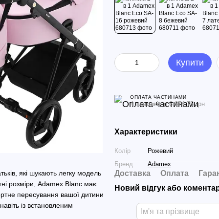
Купити
ОПЛАТА ЧАСТИНАМИ
4 платежі по 6 674.75 грн
Характеристики
Колір
Рожевий
Бренд
Adamex
ьків, які шукають легку модель
Доставка
Оплата
Гара
ні розміри, Adamex Blanc має
Новий відгук або комента
ртне пересування вашої дитини
навіть із встановленим