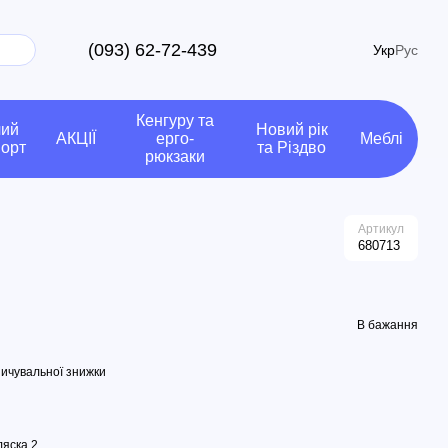
(093) 62-72-439
Укр
Рус
Кенгуру та
чий
Новий рік
АКЦІЇ
ерго-
Меблі
порт
та Різдво
рюкзаки
Артикул
680713
В бажання
ичувальної знижки