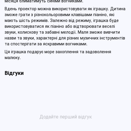
місяця блиматимуть синіми вогниками.
Вдень проектор можна використовувати як іграшку. Дитина
зможе грати з різнокольоровими клавішами піаніно, які
мають шість режимів. Залежно від режиму, іграшка буде
використовуватися як піаніно або відтворювати веселі
звуки, колискову та забавні мелодії. Маля зможе вивчити
назви та звуки, характерні для різних музичних інструментів
та спостерігати за яскравими вогниками.
Ця іграшка подарує море захоплення та задоволення
малюку.
Відгуки
Додайте перший відгук