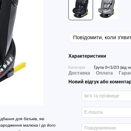
Повідомити, коли з'яви
Характеристики
Категорія
Група 0+/1/2/3 (від н
Доставка
Оплата
Гара
Новий відгук або комента
дбання для батьків, які
 народження малюка і до його