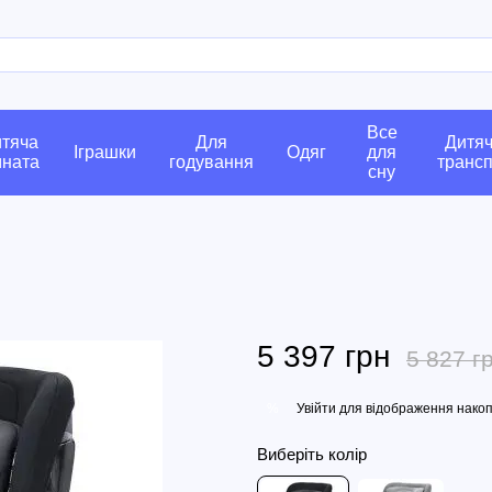
Все
тяча
Для
Дитя
Іграшки
Одяг
для
мната
годування
транс
сну
5 397 грн
5 827 г
Увійти
для відображення накоп
%
Виберіть колір