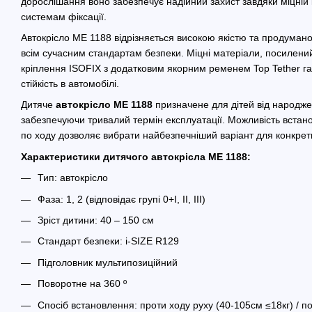
дорослішання воно забезпечує надійний захист завдяки міцній 
системам фіксації.
Автокрісло ME 1188 відрізняється високою якістю та продумано
всім сучасним стандартам безпеки. Міцні матеріали, посилений
кріплення ISOFIX з додатковим якорним ременем Top Tether га
стійкість в автомобілі.
Дитяче
автокрісло ME 1188
призначене для дітей від народже
забезпечуючи тривалий термін експлуатації. Можливість встанов
по ходу дозволяє вибрати найбезпечніший варіант для конкретн
Характеристики дитячого автокрісла ME 1188:
Тип: автокрісло
Фаза: 1, 2 (відповідає групі 0+I, II, III)
Зріст дитини: 40 – 150 см
Стандарт безпеки: i-SIZE R129
Підголовник мультипозиційний
Поворотне на 360 º
Спосіб встановлення: проти ходу руху (40-105см ≤18кг) / п