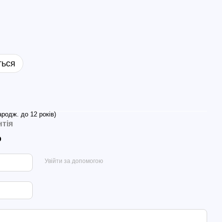
ться
ародж. до 12 років)
нтія
р
Увійти за допомогою