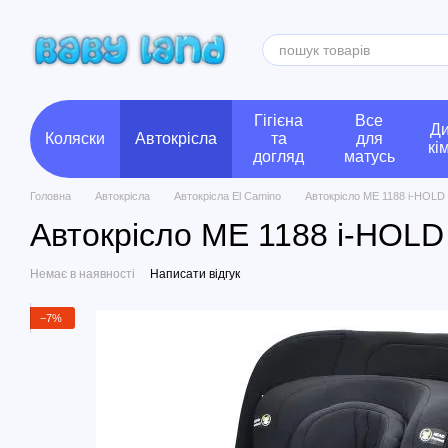
Перейти до основного контенту
Гігієна
Все
Ди
Коляски
Автокрісла
та
для
кі
догляд
матусь
Головна
Автокрісла
Автокрісла El Camino
Автокрісло ME 1188 i-HOLD
Автокрісло ME 1188 i-HOLD
Немає в наявності
Написати відгук
−7%