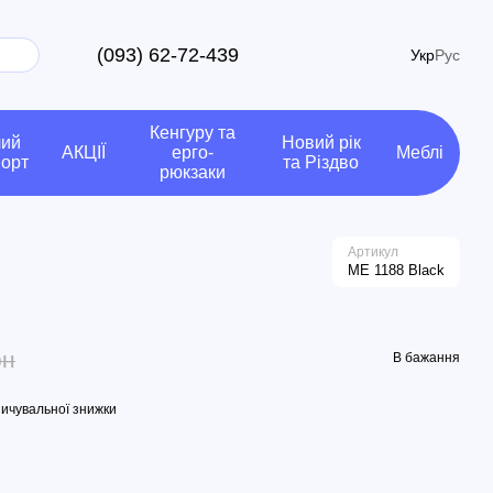
(093) 62-72-439
Укр
Рус
Кенгуру та
чий
Новий рік
АКЦІЇ
ерго-
Меблі
порт
та Різдво
рюкзаки
Артикул
ME 1188 Black
рн
В бажання
ичувальної знижки