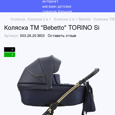
Коляски
Коляски 2 в 1
Коляски 2 в 1 Bebetto
Коляска TM 
Коляска TM "Bebetto" TORINO Si
Артикул:
503.26.20.M03
Оставить отзыв
4
4