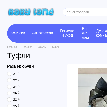
Перейти к основному контенту
Все
Гигиена
Детск
Коляски
Автокресла
для
и уход
комна
мам
Главная
Одежда
Обувь
Туфли
Туфли
Размер обуви
3
31
3
32
3
34
1
36
4
33
3
35