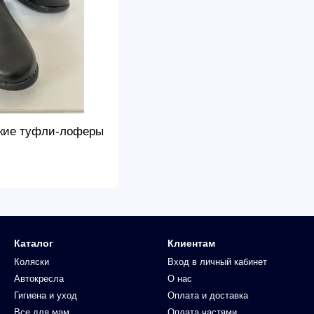
ские туфли-лоферы
Каталог
Клиентам
Коляски
Вход в личный кабинет
Автокресла
О нас
Гигиена и уход
Оплата и доставка
Все для мам
Оплата частями