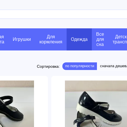
Все
ая
Для
Детск
Игрушки
Одежда
для
та
кормления
трансп
сна
по популярности
сначала дешев
Сортировка: