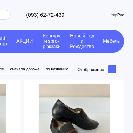
(093) 62-72-439
Укр
Рус
Кенгуру
Новый Год
ий
АКЦИИ
и эрго-
и
Мебель
орт
рюкзаки
Рождество
ле
сначала дороже
по названию
Отображение: