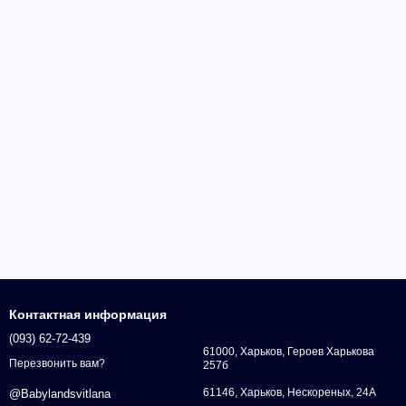
Контактная информация
(093) 62-72-439
61000, Харьков, Героев Харькова
Перезвонить вам?
257б
61146, Харьков, Нескореных, 24А
@Babylandsvitlana