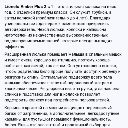
Lionelo Amber Plus 2 в 1
– это стильная коляска на весь
год, с отделкой премиум класса. Он служит трубкой, а
затем коляской (приблизительно до 4 лет). Благодаря
универсальным адаптерам к раме можно прикрепить
автодержатель. Чехол люльки, коляски и капюшона
изготовлен из некачественных высококачественных
водонепроницаемых тканей, которые всегда выглядят
эффектно.
Расширенная люлька помещает малыша в спальный мешок
и имеет очень хорошую вентиляцию, поэтому хорошо
работает как зимой, так летом. Она установлена ​​высоко,
чтобы родителям было проще получить доступ к ребенку и
разгрузить спину. Оптимальную поддержку всего тела
малыша обеспечивает толстый поролоновый матрас в
хлопковом чехле. Регулировка высоты ручки, угла наклона
спинки и подставки для ног в коляске позволяет
подстроить коляску под потребности пользователей.
Корзина с крышкой на молнии защищает перевозимый
багаж от загрязнений, а дополнительные, легкодоступные
карманы для пустышки повышают функциональность.
Amber Plus – это элегантный и практичный выбор для