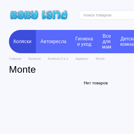
Перейти к основному контенту
Все
Гигиена
Детск
Коляски
Автокресла
для
и уход
комна
мам
Главная
Коляски
Коляски 2 в 1
Адамекс
Monte
Monte
Нет товаров