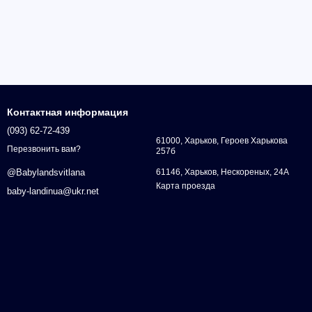
Контактная информация
(093) 62-72-439
61000, Харьков, Героев Харькова
Перезвонить вам?
257б
61146, Харьков, Нескореных, 24А
@Babylandsvitlana
Карта проезда
baby-landinua@ukr.net