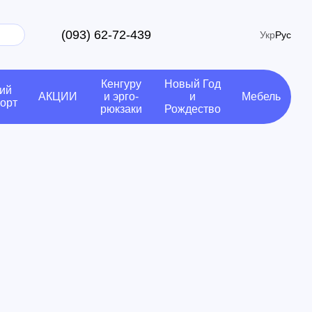
(093) 62-72-439
Укр
Рус
Кенгуру
Новый Год
ий
АКЦИИ
и эрго-
и
Мебель
орт
рюкзаки
Рождество