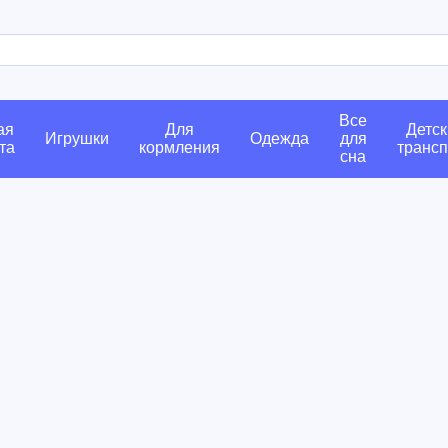
Все
ая
Для
Детск
Игрушки
Одежда
для
та
кормления
трансп
сна