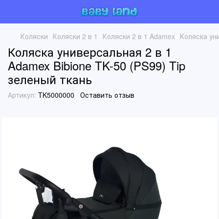
Коляски
Коляски 2 в 1
Коляски 2 в 1 Adamex
Коляска уни
Коляска универсальная 2 в 1
Adamex Bibione TK-50 (PS99) Tip
зеленый ткань
Артикул:
TK5000000
Оставить отзыв