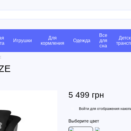
Все
ая
Для
Детск
Игрушки
Одежда
для
та
кормления
трансп
сна
E
IZE
5 499 грн
Войти
для отображения накопи
%
Выберите цвет