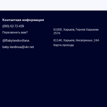
Контактная информация
(093) 62-72-439
61000, Харьков, Героев Харькова
Перезвонить вам?
257б
61146, Харьков, Нескореных, 24А
@Babylandsvitlana
Карта проезда
baby-landinua@ukr.net